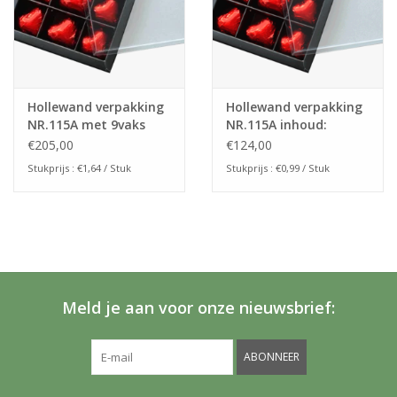
Hollewand verpakking
Hollewand verpakking
NR.115A met 9vaks
NR.115A inhoud:
interieur (125stuks)
115x115x25mm
€205,00
€124,00
(125stuks)
Stukprijs : €1,64 / Stuk
Stukprijs : €0,99 / Stuk
Meld je aan voor onze nieuwsbrief:
ABONNEER