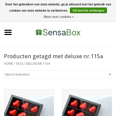
Door het gebruiken van onze website, ga je akkoord met het gebruik van
cookies om onze website te verbeteren.
Dit bericht verbergen
06-22022900
0 Artikelen - €0,00
Meer over cookies »
Home
Shop
Bewerkingen
Producten getagd met deluxe nr.115a
HOME
/
TAGS
/
DELUXE NR.115A
Nieuws