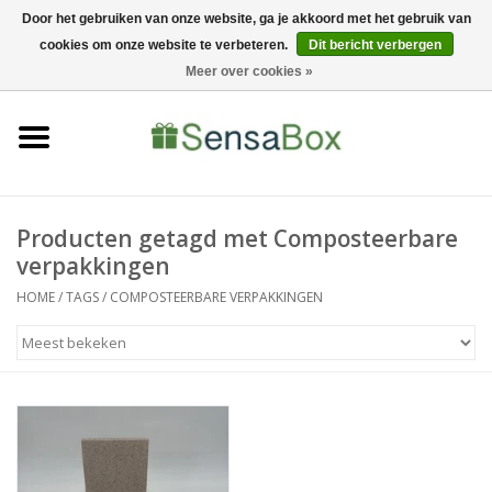
Door het gebruiken van onze website, ga je akkoord met het gebruik van
cookies om onze website te verbeteren.
Dit bericht verbergen
06-22022900
0 Artikelen - €0,00
Meer over cookies »
Home
Shop
Bewerkingen
Producten getagd met Composteerbare
verpakkingen
Nieuws
HOME
/
TAGS
/
COMPOSTEERBARE VERPAKKINGEN