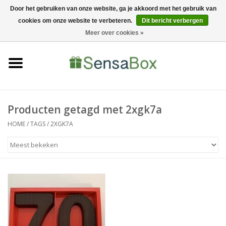
Door het gebruiken van onze website, ga je akkoord met het gebruik van
cookies om onze website te verbeteren.
Dit bericht verbergen
06-22022900
0 Artikelen - €0,00
Meer over cookies »
Home
Shop
Bewerkingen
Producten getagd met 2xgk7a
HOME
/
TAGS
/
2XGK7A
Nieuws