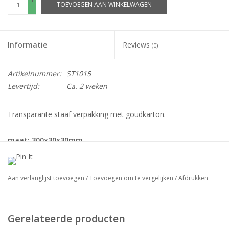
TOEVOEGEN AAN WINKELWAGEN
-
Informatie
Reviews
(0)
Artikelnummer:
ST1015
Levertijd:
Ca. 2 weken
Transparante staaf verpakking met goudkarton.
maat: 300x30x30mm
goudkarton: 340grams
verpakt per: 100stuks
deksel hoogte: 30mm
Aan verlanglijst toevoegen
/
Toevoegen om te vergelijken
/
Afdrukken
Gerelateerde producten