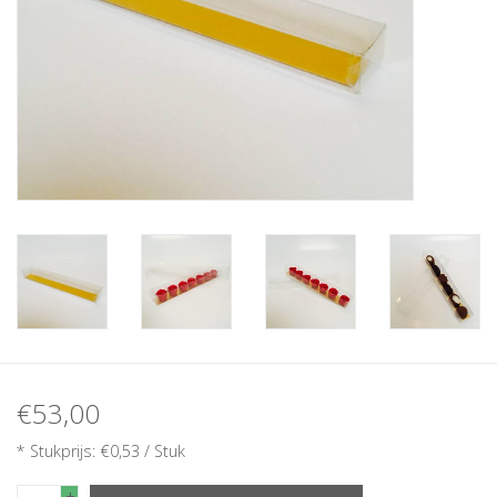
€53,00
* Stukprijs: €0,53 / Stuk
+