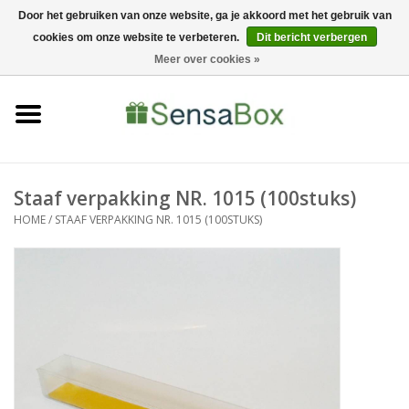
Door het gebruiken van onze website, ga je akkoord met het gebruik van
cookies om onze website te verbeteren.
Dit bericht verbergen
06-22022900
0 Artikelen - €0,00
Meer over cookies »
Home
Shop
Bewerkingen
Staaf verpakking NR. 1015 (100stuks)
HOME
/
STAAF VERPAKKING NR. 1015 (100STUKS)
Nieuws