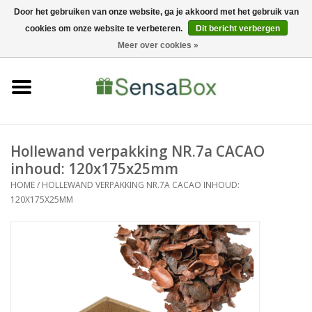
Door het gebruiken van onze website, ga je akkoord met het gebruik van
cookies om onze website te verbeteren.
Dit bericht verbergen
06-22022900
0 Artikelen - €0,00
Meer over cookies »
Home
Shop
Bewerkingen
Hollewand verpakking NR.7a CACAO
inhoud: 120x175x25mm
Nieuws
HOME
/
HOLLEWAND VERPAKKING NR.7A CACAO INHOUD:
120X175X25MM