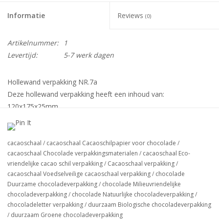
Informatie
Reviews
(0)
Artikelnummer:
1
Levertijd:
5-7 werk dagen
Hollewand verpakking NR.7a
Deze hollewand verpakking heeft een inhoud van:
120x175x25mm
verpakt per: 100stuks
cacaoschaal
/
cacaoschaal Cacaoschilpapier voor chocolade
/
cacaoschaal Chocolade verpakkingsmaterialen
/
cacaoschaal Eco-
Let op dit is alleen het onderdoosje als optie bij te bestellen , 15
vriendelijke cacao schil verpakking
/
Cacaoschaal verpakking
/
vaks interieur, transparante deksel, Cacao sleeve of een dichte
cacaoschaal Voedselveilige cacaoschaal verpakking
/
chocolade
cacao deksel.
Duurzame chocoladeverpakking
/
chocolade Milieuvriendelijke
chocoladeverpakking
/
chocolade Natuurlijke chocoladeverpakking
/
chocoladeletter verpakking
/
duurzaam Biologische chocoladeverpakking
Deze verpakking is vervaardigd uit cacaoschaalpapier, wat in
/
duurzaam Groene chocoladeverpakking