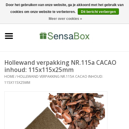
Door het gebruiken van onze website, ga je akkoord met het gebruik van
cookies om onze website te verbeteren.
Dit bericht verbergen
06-22022900
0 Artikelen - €0,00
Meer over cookies »
Home
Shop
Bewerkingen
Hollewand verpakking NR.115a CACAO
inhoud: 115x115x25mm
Nieuws
HOME
/
HOLLEWAND VERPAKKING NR.115A CACAO INHOUD:
115X115X25MM