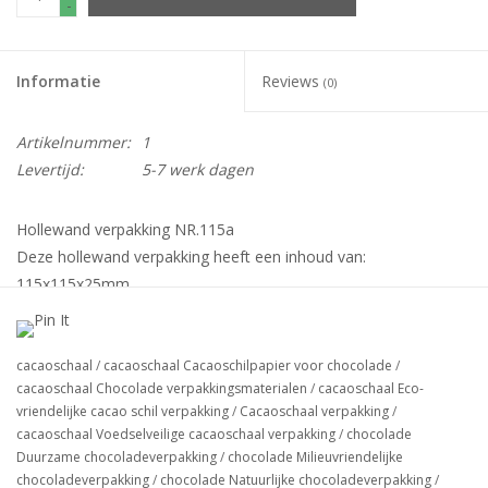
-
Informatie
Reviews
(0)
Artikelnummer:
1
Levertijd:
5-7 werk dagen
Hollewand verpakking NR.115a
Deze hollewand verpakking heeft een inhoud van:
115x115x25mm
verpakt per: 125stuks
cacaoschaal
/
cacaoschaal Cacaoschilpapier voor chocolade
/
cacaoschaal Chocolade verpakkingsmaterialen
/
cacaoschaal Eco-
Let op dit is alleen het onderdoosje als optie bij te bestellen , 9
vriendelijke cacao schil verpakking
/
Cacaoschaal verpakking
/
vaks interieur, transparante deksel, Cacao sleeve of een dichte
cacaoschaal Voedselveilige cacaoschaal verpakking
/
chocolade
cacao deksel.
Duurzame chocoladeverpakking
/
chocolade Milieuvriendelijke
chocoladeverpakking
/
chocolade Natuurlijke chocoladeverpakking
/