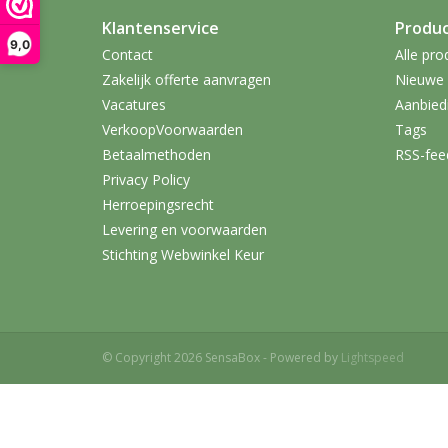
Klantenservice
Produ
9,0
Contact
Alle pro
Zakelijk offerte aanvragen
Nieuwe 
Vacatures
Aanbied
VerkoopVoorwaarden
Tags
Betaalmethoden
RSS-fee
Privacy Policy
Herroepingsrecht
Levering en voorwaarden
Stichting Webwinkel Keur
© Copyright 2026 SensaBox - Powered by
Lightspeed