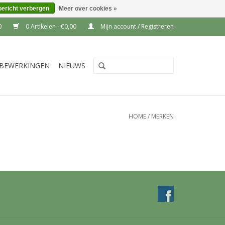
bericht verbergen
Meer over cookies »
0
0 Artikelen - €0,00
Mijn account / Registreren
BEWERKINGEN
NIEUWS
HOME
/
MERKEN