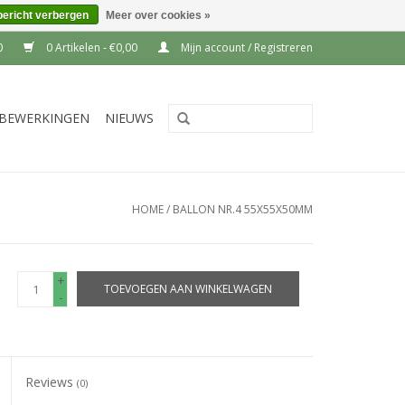
bericht verbergen
Meer over cookies »
0
0 Artikelen - €0,00
Mijn account / Registreren
BEWERKINGEN
NIEUWS
HOME
/
BALLON NR.4 55X55X50MM
+
TOEVOEGEN AAN WINKELWAGEN
-
Reviews
(0)