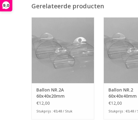
Gerelateerde producten
9,0
Ballon NR.2A 60x40x20mm
Ballon NR.2 
TOEVOEGEN AAN WINKELWAGEN
TOEVOEGEN AAN
Ballon NR.2A
Ballon NR.2
60x40x20mm
60x40x40mm
€12,00
€12,00
Stukprijs : €0,48 / Stuk
Stukprijs : €0,48 /