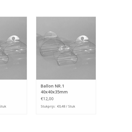
60x40x40mm
Ballon NR.1 40x40x35mm
 WINKELWAGEN
TOEVOEGEN AAN WINKELWAGEN
Ballon NR.1
40x40x35mm
€12,00
 Stuk
Stukprijs : €0,48 / Stuk