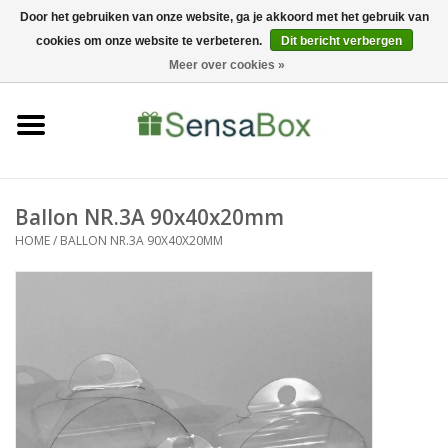
Door het gebruiken van onze website, ga je akkoord met het gebruik van
cookies om onze website te verbeteren.
Dit bericht verbergen
06-22022900
0 Artikelen - €0,00
Meer over cookies »
Home
Shop
Bewerkingen
Ballon NR.3A 90x40x20mm
HOME
/
BALLON NR.3A 90X40X20MM
Nieuws