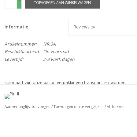
TOEVOEGEN AAN WINKELWAGEN
-
Informatie
Reviews
(0)
Artikelnummer:
NR.3A
Beschikbaarheid:
Op voorraad
Levertijd:
2-3 werk dagen
standaart zijn onze ballon verpakkingen transpant en worden
plano geleverd.
verpakt per: 25stuks
Aan verlanglijst toevoegen
/
Toevoegen om te vergelijken
/
Afdrukken
maat: 90x40x20mm = bodem maat