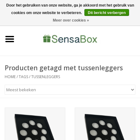
Door het gebruiken van onze website, ga je akkoord met het gebruik van
cookies om onze website te verbeteren.
Dit bericht verbergen
06-22022900
0 Artikelen - €0,00
Meer over cookies »
Home
Shop
Bewerkingen
Producten getagd met tussenleggers
HOME
/
TAGS
/
TUSSENLEGGERS
Nieuws