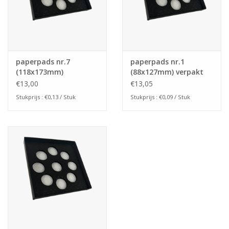
paperpads nr.7
paperpads nr.1
(118x173mm)
(88x127mm) verpakt
per 145ex
€13,00
€13,05
Stukprijs : €0,13 / Stuk
Stukprijs : €0,09 / Stuk